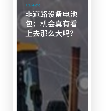
道
工业自动化
路
非道路设备电池
设
包：机会真有看
备
电
上去那么大吗？
池
包：
机
会
真
有
看
上
去
那
么
大