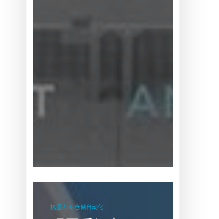
观
展
机器人 & 仓储自动化
手