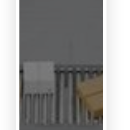
性
为
何
位
居
买
方
考
量
首
位？