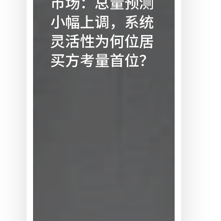
市场：总量预测
动
小幅上调，系统
化
灵活性为何位居
市
场：
买方考量首位？
总
量
预
测
小
幅
上
调，
系
统
灵
活