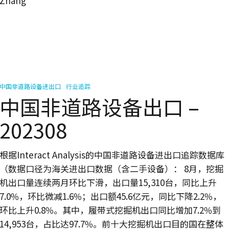
Zhang
Q3
中国非道路设备进出口
行业追踪
中国非道路设备出口 –
202308
根据Interact Analysis的中国非道路设备进出口追踪数据库
（数据口径为海关进出口数据（含二手设备）： 8月，挖掘
机出口量连续两月环比下滑，出口量15,310台，同比上升
7.0%，环比微减1.6%；出口额45.6亿元，同比下降2.2%，
8
环比上升0.8%。其中，履带式挖掘机出口同比增加7.2%到
14,953台，占比达97.7%。前十大挖掘机出口目的国在整体