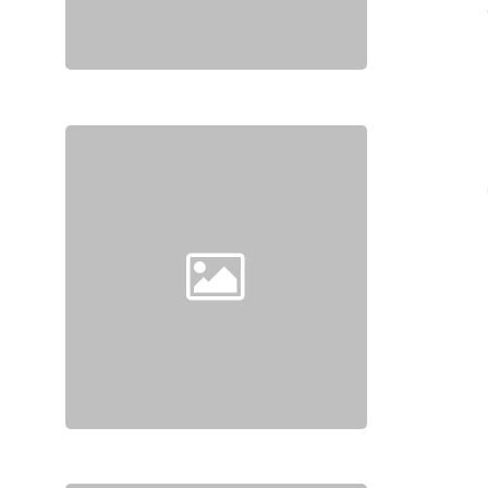
20230
中
国
非
道
路
设
备
出
口
–
2023
1H