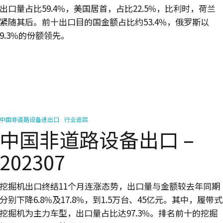
出口量占比59.4%，美国居首，占比22.5%，比利时，荷兰
紧随其后。前十出口目的国金额占比约53.4%，俄罗斯以
9.3%的份额领先。
中国非道路设备进出口
行业追踪
中国非道路设备出口 –
202307
挖掘机出口终结11个月连涨态势，出口量与金额较去年同期
分别下降6.8%及17.8%，到1.5万台、45亿元。其中，履带式
挖掘机为主力车型，出口量占比达97.3%。排名前十的挖掘