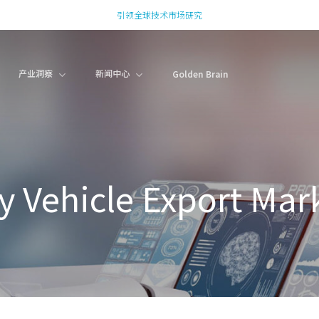
引领全球技术市场研究
产业洞察
新闻中心
Golden Brain
 Vehicle Export Mar