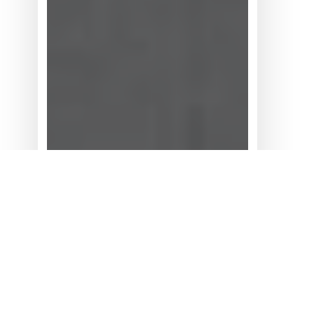
测
小
幅
上
调，
系
统
灵
活
性
为
何
位
居
买
方