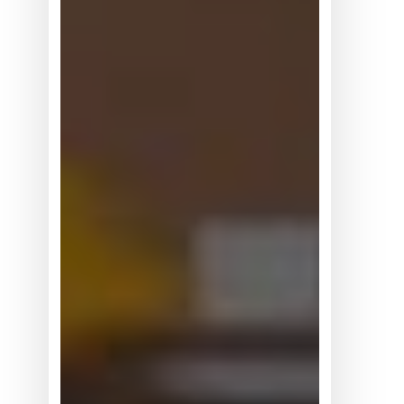
人
正
在
从
展
示
走
向
真
实
世
界
数
据
竞
争