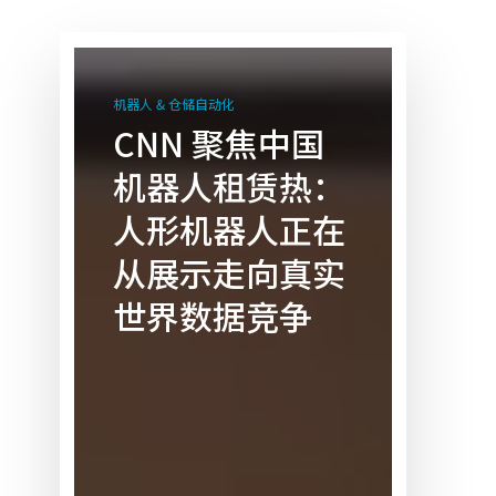
CNN
聚
机器人 & 仓储自动化
焦
CNN 聚焦中国
中
机器人租赁热：
国
机
人形机器人正在
器
从展示走向真实
人
租
世界数据竞争
赁
热：
人
形
机
器