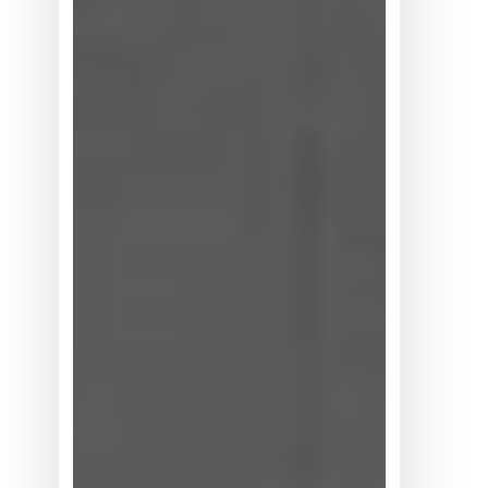
幅
上
调，
系
统
灵
活
性
为
何
位
居
买
方
考
量