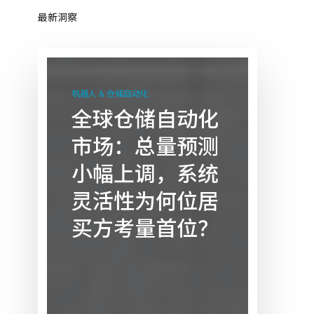
最新洞察
全
球
机器人 & 仓储自动化
仓
全球仓储自动化
储
市场：总量预测
自
动
小幅上调，系统
化
灵活性为何位居
市
场：
买方考量首位？
总
量
预
测
小