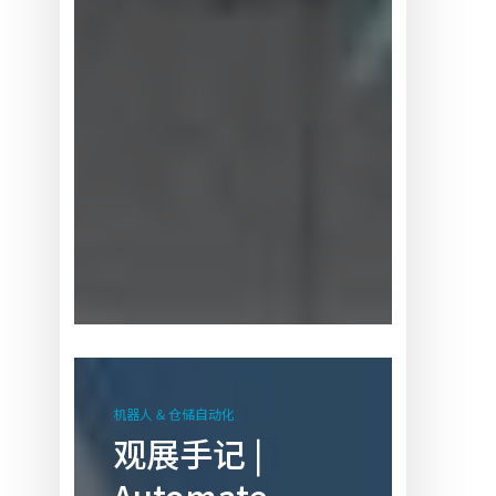
观
展
机器人 & 仓储自动化
手
观展手记 |
记
|