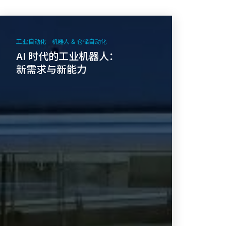
AI
时
工业自动化
机器人 & 仓储自动化
代
AI 时代的工业机器人：
的
新需求与新能力
工
业
机
器
人：
新
需
求
与
新
能