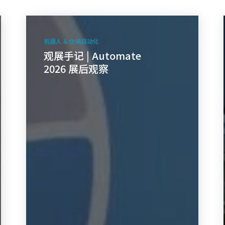
观
展
机器人 & 仓储自动化
手
观展手记 | Automate
记
2026 展后观察
|
Automate
2026 展
后
观
察