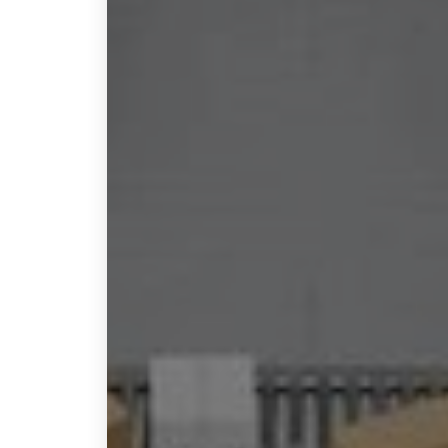
上
调，
系
统
灵
活
性
为
何
位
居
买
方
考
量
首
位？