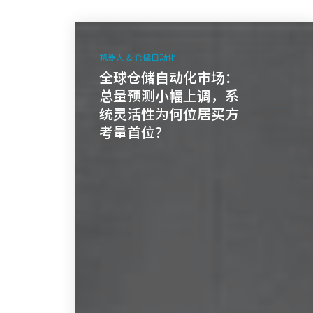
全
球
机器人 & 仓储自动化
仓
全球仓储自动化市场：
储
总量预测小幅上调，系
自
统灵活性为何位居买方
动
考量首位？
化
市
场：
总
量
预
测
小
幅