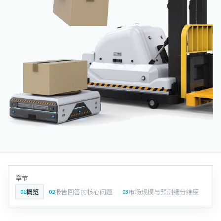
章节
概览
报告回答的核心问题
市场规模与预测细分维度
分
01
02
03
04