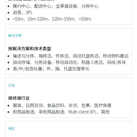
履约中心、配送中心、全渠道设施、分拣中心
自营、3PL
<$5m、$5m-$20m、$20m-$50m、>$50m
解决方案
按解决方案和技术类型
输送与分拣、箱拣选、件拣选、自动托盘拣选、移动物料搬运
自动存储、分拣设备、移动自动化、机器人拣选、码垛/拆垛
高/中/低吞吐量；件、箱、托盘处理单元
行业
按终端行业
服装、日用百货、食品饮料、杂货、包裹、医疗保健
耐用品制造、非耐用品制造、Multi-client 3PL、其他
地区