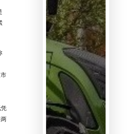
是
紧
称
上市
托凭
来两