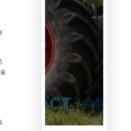
到
已
的采
、
先