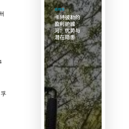
特
商用车
彼
州
卡特彼勒的
勒
盈利护城
的
河：优势与
潜在隐患
盈
利
护
城
4
河：
优
势
与
、孚
潜
在
隐
患