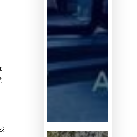
建
面
的
股
卡