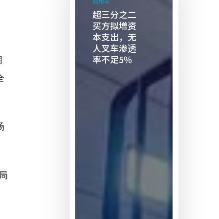
商用车
分
超三分之二
之
买方拟增资
二
本支出，无
人叉车渗透
买
率不足5%
相
方
拟
全
增
资
本
场
支
出，
无
人
局
叉
车
渗