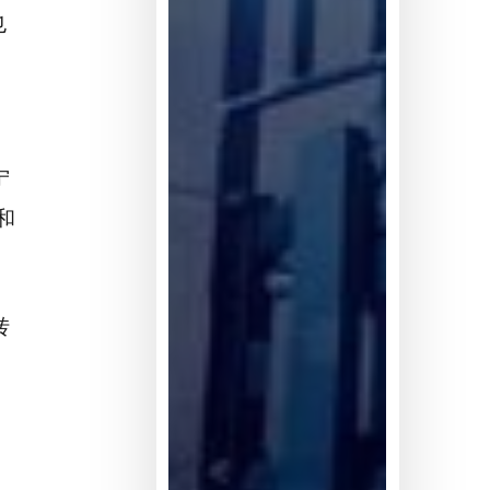
透
也
率
不
足
5%
宁
和
转