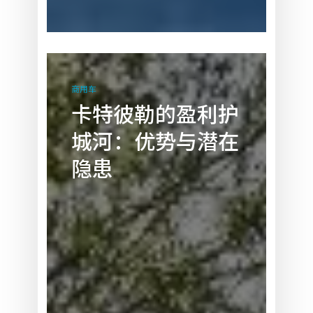
卡
特
商用车
彼
卡特彼勒的盈利护
勒
城河：优势与潜在
的
盈
隐患
利
护
城
河：
优
势
与
潜