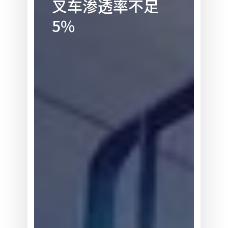
叉车渗透率不足
方
5%
拟
增
资
本
支
出，
无
人
叉
车
渗
透
率
不
足