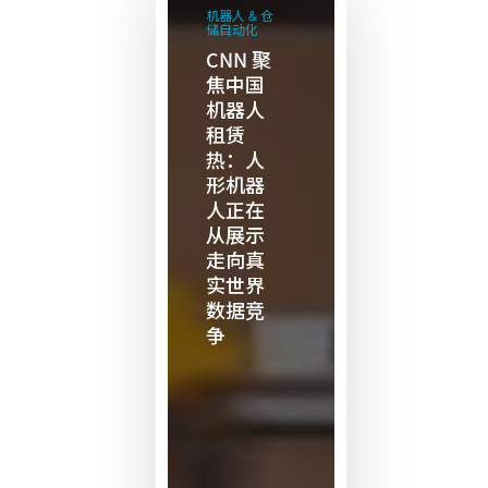
聚
机器人 & 仓
储自动化
焦
CNN 聚
中
焦中国
国
机器人
机
租赁
热：人
器
形机器
人
人正在
租
从展示
赁
走向真
热：
实世界
人
数据竞
争
形
机
器
人
正
在