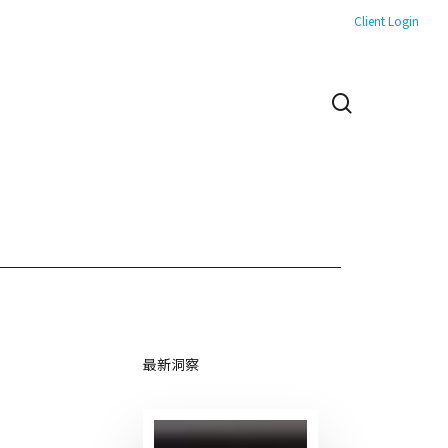
Client Login
search
最新洞察
CNN