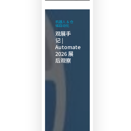
观
展
机器人 & 仓
储自动化
手
观展手
记
记 |
|
Automate
Automate
2026 展
后观察
2026 展
后
观
察