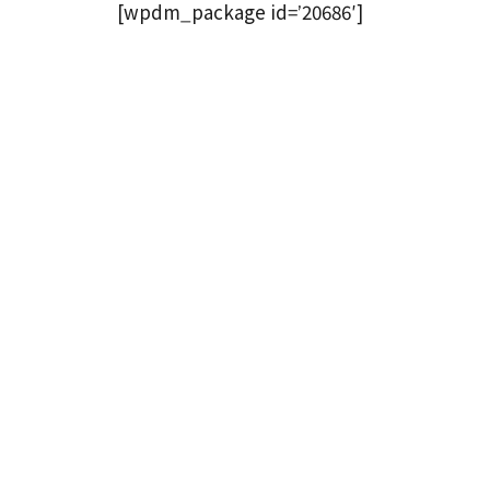
[wpdm_package id=’20686′]