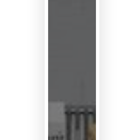
系
统
灵
活
性
为
何
位
居
买
方
考
量
首
位？