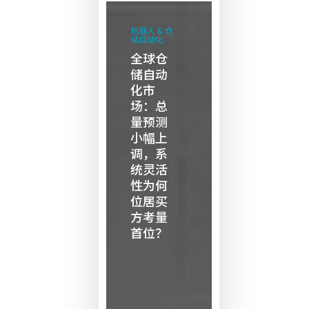
全
球
机器人 & 仓
储自动化
仓
全球仓
储
储自动
自
化市
动
场：总
量预测
化
小幅上
市
调，系
场：
统灵活
总
性为何
量
位居买
预
方考量
首位？
测
小
幅
上
调，