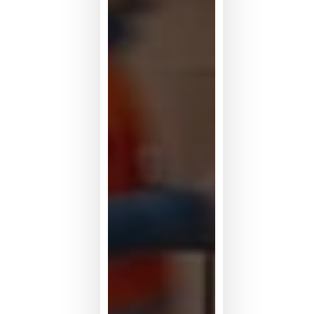
从
展
示
走
向
真
实
世
界
数
据
竞
争