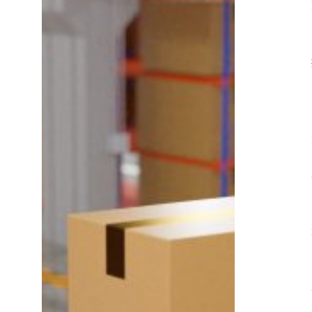
宏
观
经
济
因
素
持
续
施
压