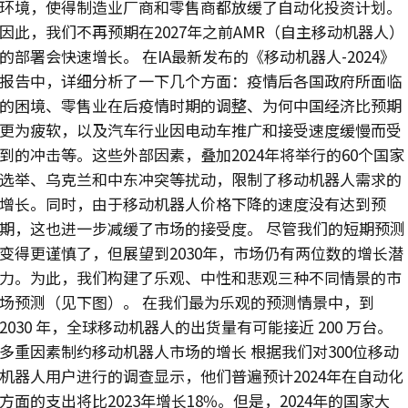
环境，使得制造业厂商和零售商都放缓了自动化投资计划。
因此，我们不再预期在2027年之前AMR（自主移动机器人）
的部署会快速增长。 在IA最新发布的《移动机器人-2024》
报告中，详细分析了一下几个方面：疫情后各国政府所面临
的困境、零售业在后疫情时期的调整、为何中国经济比预期
更为疲软，以及汽车行业因电动车推广和接受速度缓慢而受
到的冲击等。这些外部因素，叠加2024年将举行的60个国家
选举、乌克兰和中东冲突等扰动，限制了移动机器人需求的
增长。同时，由于移动机器人价格下降的速度没有达到预
期，这也进一步减缓了市场的接受度。 尽管我们的短期预测
变得更谨慎了，但展望到2030年，市场仍有两位数的增长潜
力。为此，我们构建了乐观、中性和悲观三种不同情景的市
场预测（见下图）。 在我们最为乐观的预测情景中，到
2030 年，全球移动机器人的出货量有可能接近 200 万台。
多重因素制约移动机器人市场的增长 根据我们对300位移动
机器人用户进行的调查显示，他们普遍预计2024年在自动化
方面的支出将比2023年增长18%。但是，2024年的国家大