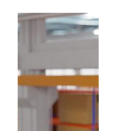
影
响
机
器
人
拣
选
解
决
方
案
更
新
的
6