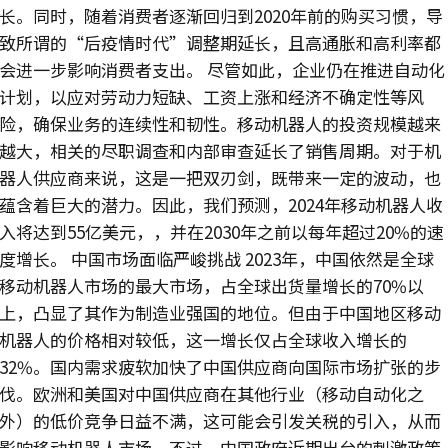
长。同时，随着消费者逐渐回归到2020年前的购买习惯，导
致所谓的“后疫情时代”调整期延长，且高通胀和高利率都
会进一步影响消费者支出。 尽管如此，企业仍在推进自动化
计划，以应对劳动力短缺、工资上涨和经济不确定性等风
险，确保业务的连续性和韧性。移动机器人的投资规模越来
越大，相关的尽职调查和内部审查延长了销售周期。对于机
器人供应商来说，这是一把双刃剑，既带来一定的波动，也
蕴含着巨大的潜力。因此，我们预测，2024年移动机器人收
入将达到55亿美元，，并在2030年之前以每年超过20%的速
度增长。 中国市场面临严峻挑战 2023年，中国依然是全球
移动机器人市场的最大市场，占全球出货量增长的70%以
上，凸显了其作为制造业强国的地位。但由于中国地区移动
机器人的价格相对较低，这一增长仅占全球收入增长的
32%。国内需求疲软加快了中国供应商向国际市场扩张的步
伐。欧洲和美国对中国供应商在其他行业（移动自动化之
外）的低价竞争日益不满，这可能会引发关税的引入，从而
影响移动机器人市场。不过，中国政府近期出台的刺激政策