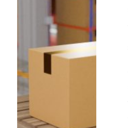
大
关
键
因
素