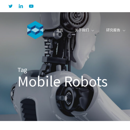
Skip
twitter
linkedin
youtube
to
main
content
关于我们
研究报告
主页
Tag
Mobile Robots