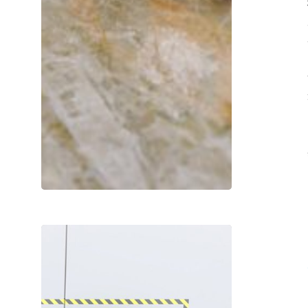
移
动
机
器
人