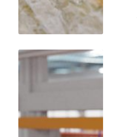
全
球
移
动
机
器
人
预
测
下
调，