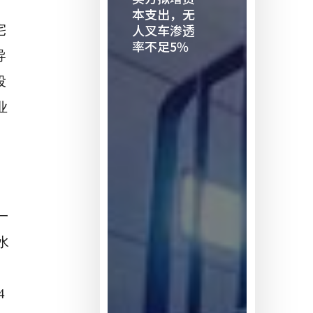
二
本支出，无
人叉车渗透
买
宅
率不足5%
方
导
拟
投
增
资
业
本
支
出，
无
人
一
叉
车
水
渗
透
率
4