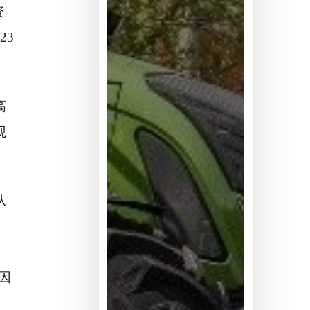
资
23
高
观
。
从
因