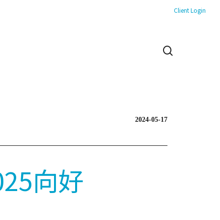
Client Login
search
2024-05-17
25向好