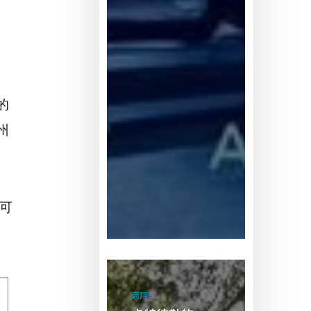
。
的
州
可
卡
特
商用车
彼