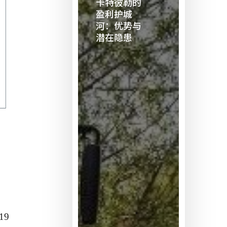
卡特彼勒的
勒
盈利护城
的
河：优势与
潜在隐患
盈
利
护
城
河：
优
势
与
潜
在
隐
患
19