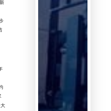
不
新
足
5%
步
结
年
均
尽
很大