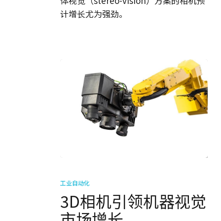
体视觉（stereo-vision）方案的相机预
计增长尤为强劲。
3D
相
工业自动化
机
3D相机引领机器视觉
引
市场增长
领