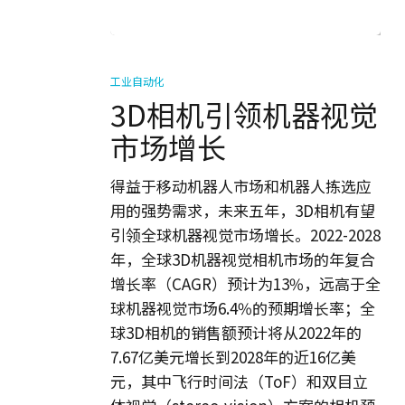
3D
相
工业自动化
机
3D相机引领机器视觉
引
市场增长
领
机
得益于移动机器人市场和机器人拣选应
器
用的强势需求，未来五年，3D相机有望
视
引领全球机器视觉市场增长。2022-2028
觉
年，全球3D机器视觉相机市场的年复合
市
增长率（CAGR）预计为13%，远高于全
场
球机器视觉市场6.4%的预期增长率；全
增
球3D相机的销售额预计将从2022年的
长
7.67亿美元增长到2028年的近16亿美
元，其中飞行时间法（ToF）和双目立