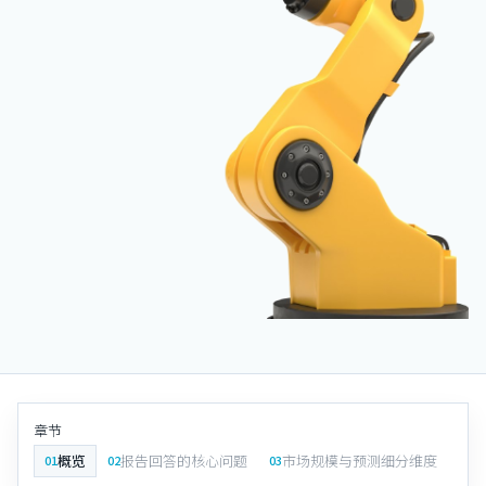
章节
概览
报告回答的核心问题
市场规模与预测细分维度
分
01
02
03
04