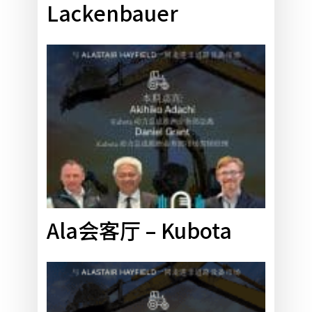
Lackenbauer
Allison
Lackenbauer
Ala
会
客
厅
–
Kubota
Ala会客厅 – Kubota
Ala
会
客