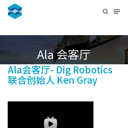
Skip
Menu
to
search
Close
main
Menu
content
Ala 会客厅
Ala会客厅- Dig Robotics
联合创始人 Ken Gray