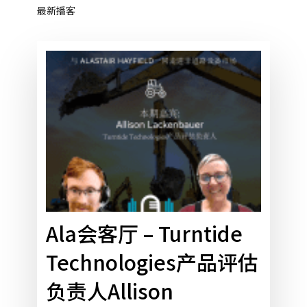
最新播客
Ala
会
客
厅
–
Turntide
Technologies
产
品
评
Ala会客厅 – Turntide
估
Technologies产品评估
负
责
负责人Allison
人