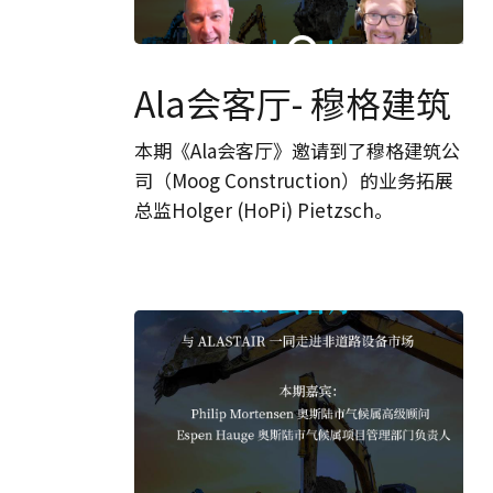
Ala
会
Ala会客厅- 穆格建筑
客
厅-
本期《Ala会客厅》邀请到了穆格建筑公
穆
司（Moog Construction）的业务拓展
格
总监Holger (HoPi) Pietzsch。
建
筑