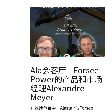
Ala
会
Ala会客厅 – Forsee
客
Power的产品和市场
厅
经理Alexandre
–
Forsee
Meyer
Power
的
在这期节目中，Alastair与Forsee