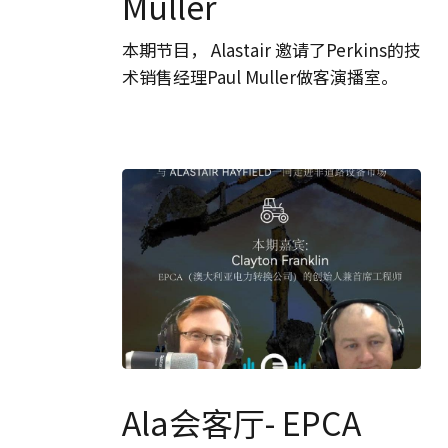
Muller
–
Perkins
本期节目， Alastair 邀请了Perkins的技
的
术销售经理Paul Muller做客演播室。
技
术
销
售
经
理
Paul
Muller
Ala
会
Ala会客厅- EPCA
客