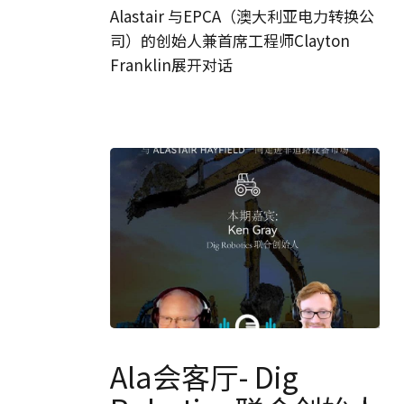
厅-
Alastair 与EPCA（澳大利亚电力转换公
EPCA
司）的创始人兼首席工程师Clayton
Franklin展开对话
Ala
会
Ala会客厅- Dig
客