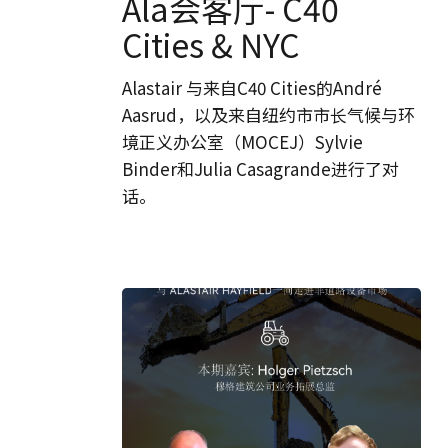
Ala会客厅- C40
客
Cities & NYC
厅-
C40
Alastair 与来自C40 Cities的André
Cities
Aasrud，以及来自纽约市市长气候与环
&
境正义办公室（MOCEJ）Sylvie
NYC
Binder和Julia Casagrande进行了对
话。