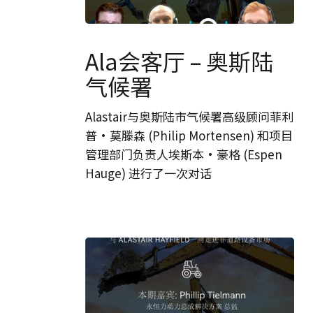
Ala
会
Ala会客厅 – 奥斯陆
客
气候署
厅
–
Alastair与奥斯陆市气候署高级顾问菲利
奥
普·莫滕森 (Philip Mortensen) 和项目
斯
管理部门负责人埃斯本·豪格 (Espen
陆
Hauge) 进行了一次对话
气
候
署