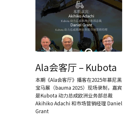
Lackenbauer
Ala
会
Ala会客厅 – Kubota
客
厅
本期《Ala会客厅》播客在2025年慕尼黑
–
宝马展（bauma 2025）现场录制，嘉宾
Kubota
是Kubota 动力总成欧洲业务部总裁
Akihiko Adachi 和市场营销经理 Daniel
Grant