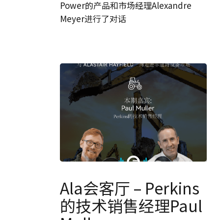
产
Power的产品和市场经理Alexandre
品
Meyer进行了对话
和
市
场
经
理
Alexandre
Meyer
Ala
会
Ala会客厅 – Perkins
客
的技术销售经理Paul
厅