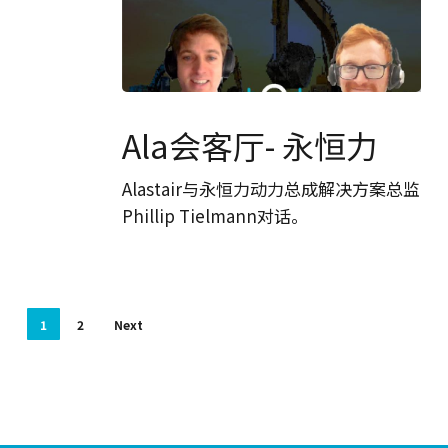
Ala
会
Ala会客厅- 永恒力
客
厅-
Alastair与永恒力动力总成解决方案总监
永
Phillip Tielmann对话。
恒
力
1
2
Next