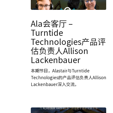
Ala
会
Ala会客厅 –
客
Turntide
厅
Technologies产品评
–
Turntide
估负责人Allison
Technologies
Lackenbauer
产
品
本期节目，Alastair与Turntide
评
Technologies的产品评估负责人Allison
估
Lackenbauer深入交流。
负
责
人
Allison