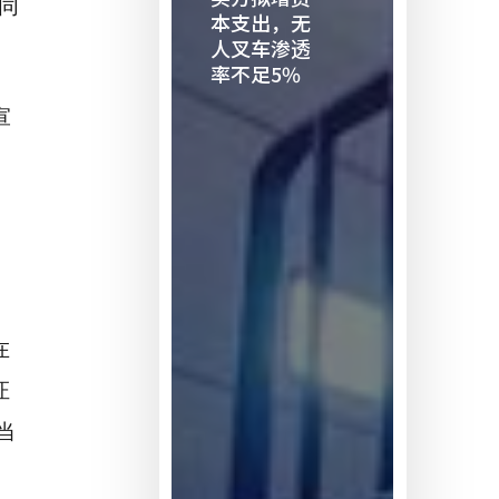
同
二
本支出，无
人叉车渗透
买
率不足5%
方
拟
宣
增
资
本
支
出，
无
人
叉
在
车
证
渗
当
透
率