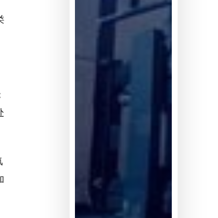
不
足
类
5%
；
处
氢
加