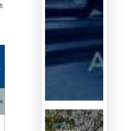
动
卡
特
商用车
彼