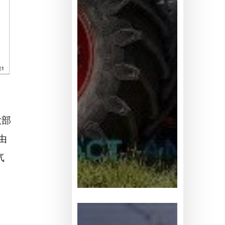
大部
由
气
全
球