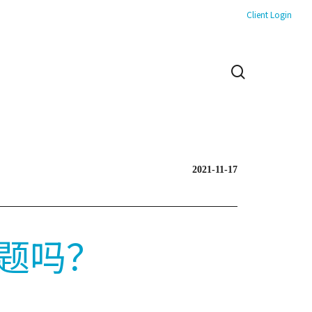
Client Login
search
2021-11-17
题吗？