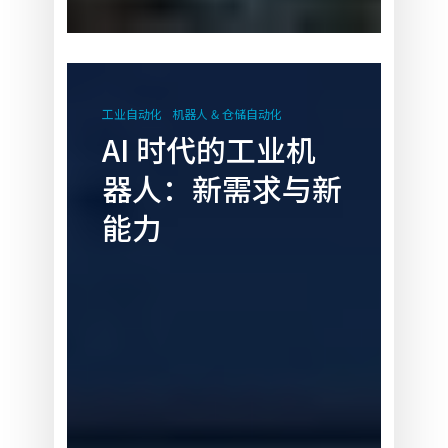
AI
时
工业自动化
机器人 & 仓储自动化
代
AI 时代的工业机
的
器人：新需求与新
工
业
能力
机
器
人：
新
需
求
与
新