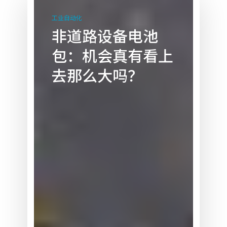
道
工业自动化
路
非道路设备电池
设
包：机会真有看上
备
电
去那么大吗？
池
包：
机
会
真
有
看
上
去
那
么