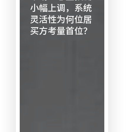
动
小幅上调，系统
化
灵活性为何位居
市
场：
买方考量首位？
总
量
预
测
小
幅
上
调，
系
统
灵
活
性