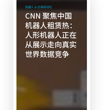
聚
机器人 & 仓储自动化
焦
CNN 聚焦中国
中
机器人租赁热：
国
机
人形机器人正在
器
从展示走向真实
人
租
世界数据竞争
赁
热：
人
形
机
器
人
正