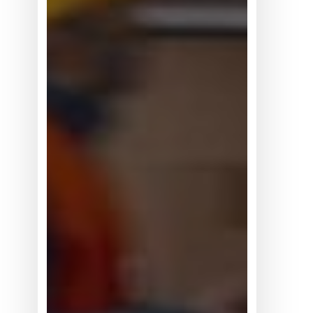
在
从
展
示
走
向
真
实
世
界
数
据
竞
争