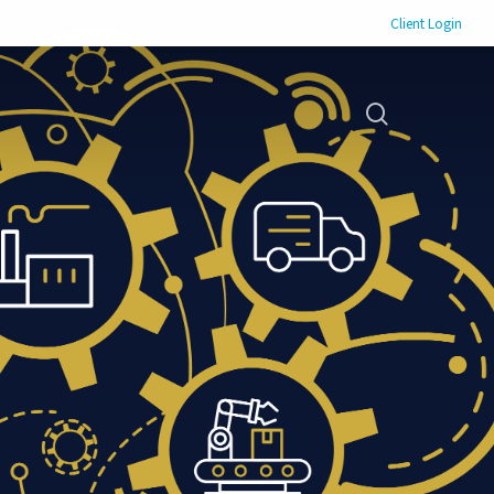
Client Login
search