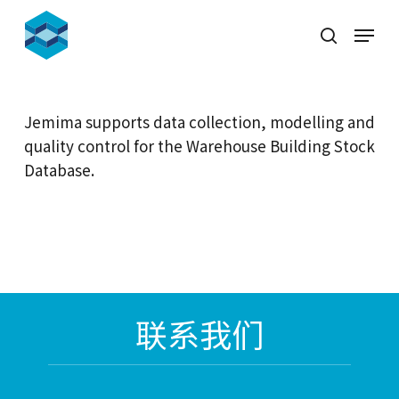
Skip
Menu
to
search
Close
main
Menu
content
Jemima supports data collection, modelling and
quality control for the Warehouse Building Stock
Database.
联系我们